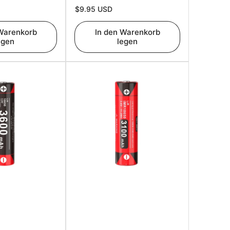
Normaler
$9.95 USD
Preis
 Warenkorb
In den Warenkorb
egen
legen