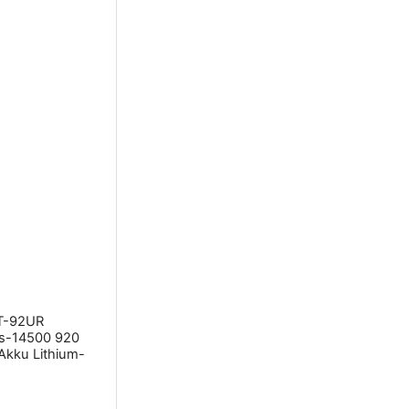
T-92UR
gs-14500 920
kku Lithium-