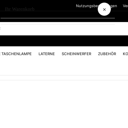
Nutzungsbedingungen
Ve
×
Ihr Warenkorb
Ihr Warenkorb ist leer
E TASCHENLAMPE
LATERNE
SCHEINWERFER
ZUBEHÖR
KO