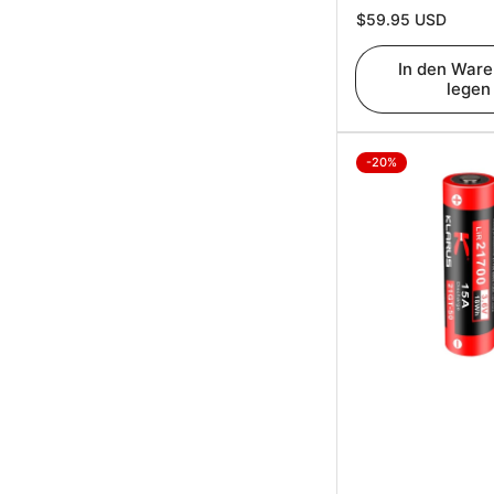
Normaler
$59.95 USD
Preis
In den War
legen
-20%