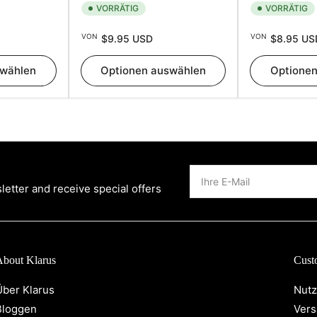
VORRÄTIG
VORRÄTIG
Normaler
Normaler
VON
VON
$9.95 USD
$8.95 US
Preis
Preis
swählen
Optionen auswählen
Optione
Ihre
E-
etter and receive special offers
Mail
About Klarus
Cust
Über Klarus
Nut
Bloggen
Ver