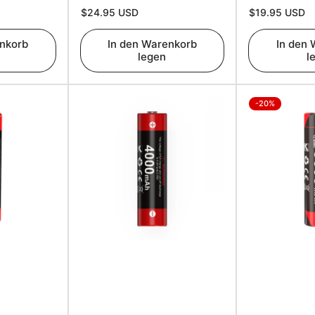
Normaler
Normaler
$24.95 USD
$19.95 USD
Preis
Preis
enkorb
In den Warenkorb
In den
legen
l
-20%