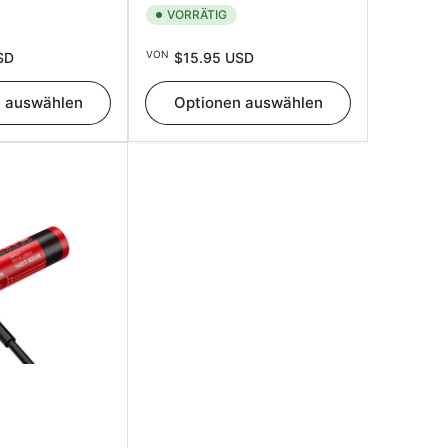
VORRÄTIG
usverkaufspreis
Normaler
VON
SD
$15.95 USD
Preis
n auswählen
Optionen auswählen