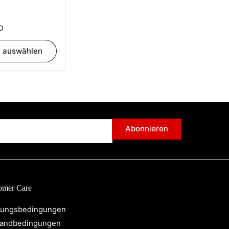
D
n auswählen
Abonnieren
omer Care
zungsbedingungen
sandbedingungen