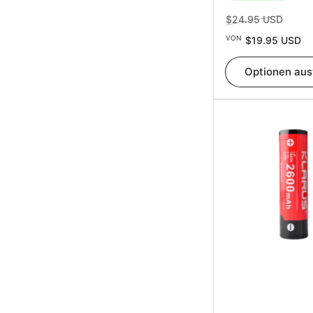
Normaler
Ausve
$24.95 USD
Preis
VON
$19.95 USD
Optionen au