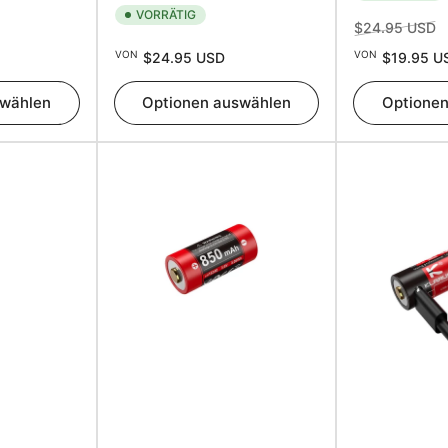
VORRÄTIG
rkaufspreis
Normaler
A
$24.95 USD
Normaler
Preis
VON
VON
$24.95 USD
$19.95 U
Preis
swählen
Optionen auswählen
Optione